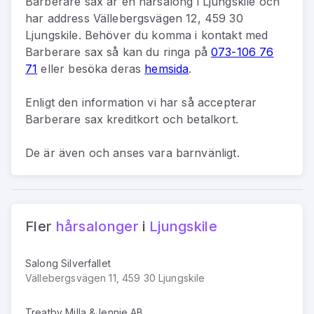
Barberare sax
är
en
hårsalong
i
Ljungskile
och
har address
Vällebergsvägen 12, 459 30
Ljungskile
.
Behöver du komma i kontakt med
Barberare sax
så kan du
ringa på
073-106 76
71
eller besöka deras
hemsida
.
Enligt den information vi har så
accepterar
Barberare sax kreditkort och betalkort.
De är även och anses vara barnvänligt.
Fler
hårsalonger
i
Ljungskile
Salong Silverfallet
Vällebergsvägen 11, 459 30 Ljungskile
Treatby Milla &Jennie AB