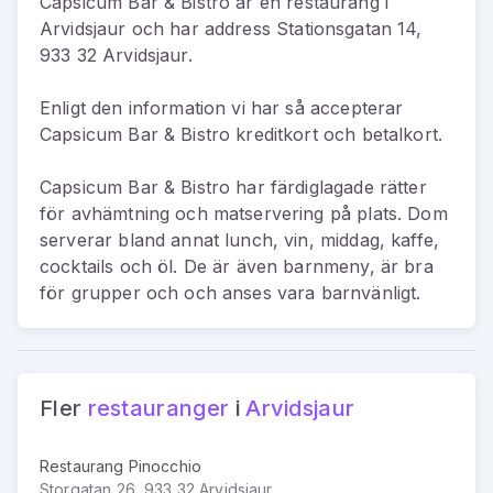
Capsicum Bar & Bistro
är
en
restaurang
i
Arvidsjaur
och har address
Stationsgatan 14,
933 32 Arvidsjaur
.
Enligt den information vi har så
accepterar
Capsicum Bar & Bistro kreditkort och betalkort.
Capsicum Bar & Bistro har färdiglagade rätter
för avhämtning och matservering på plats. Dom
serverar bland annat lunch, vin, middag, kaffe,
cocktails och öl. De är även barnmeny, är bra
för grupper och och anses vara barnvänligt.
Fler
restauranger
i
Arvidsjaur
Restaurang Pinocchio
Storgatan 26, 933 32 Arvidsjaur