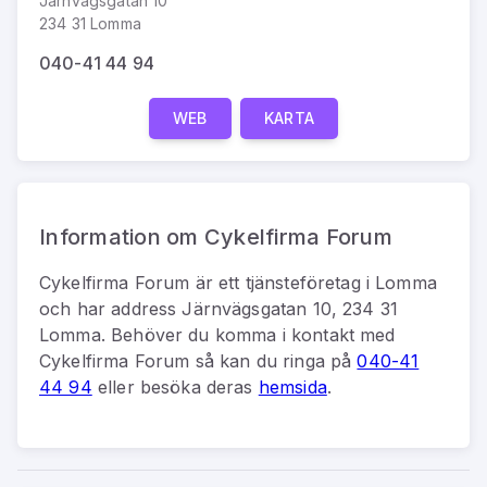
Järnvägsgatan 10
234 31 Lomma
040-41 44 94
WEB
KARTA
Information om Cykelfirma Forum
Cykelfirma Forum
är
ett
tjänsteföretag
i
Lomma
och har address
Järnvägsgatan 10, 234 31
Lomma
.
Behöver du komma i kontakt med
Cykelfirma Forum
så kan du
ringa på
040-41
44 94
eller besöka deras
hemsida
.