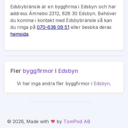
Edsbybränsle
är
en
byggfirma
i
Edsbyn
och har
address
Ämnebo 2312, 828 30 Edsbyn
.
Behöver
du komma i kontakt med
Edsbybränsle
så kan
du
ringa på
070-638 09 51
eller besöka deras
hemsida
.
Fler
byggfirmor
i
Edsbyn
Vi har inga andra fler
byggfirmor
i
Edsbyn
.
© 2026, Made with
❤️
by
TomPod AB