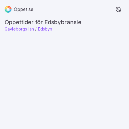
Öppet.se
Öppettider för Edsbybränsle
Gävleborgs län
/
Edsbyn