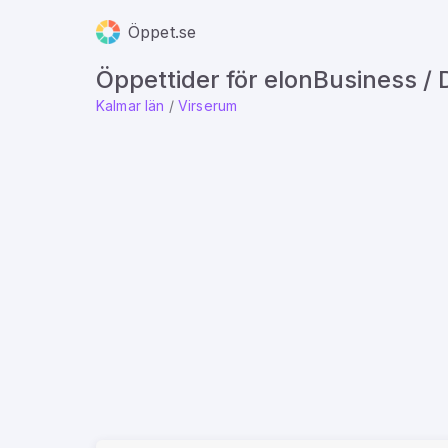
Öppet.se
Öppettider för elonBusiness /
Kalmar län
/
Virserum