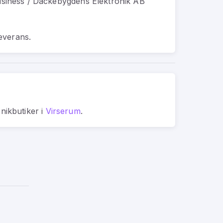
siness / Dackebygdens Elektronik AB
everans.
onikbutiker
i
Virserum
.