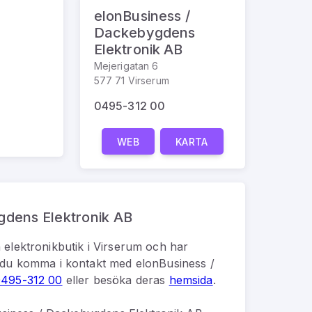
elonBusiness /
Dackebygdens
Elektronik AB
Mejerigatan 6
577 71 Virserum
0495-312 00
WEB
KARTA
gdens Elektronik AB
n
elektronikbutik
i
Virserum
och har
du komma i kontakt med
elonBusiness /
495-312 00
eller besöka deras
hemsida
.