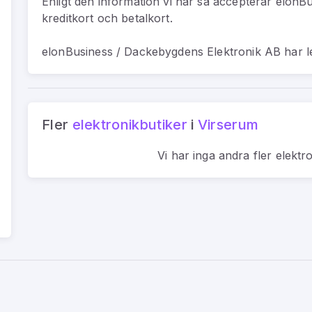
Enligt den information vi har så
accepterar elonBu
kreditkort och betalkort.
elonBusiness / Dackebygdens Elektronik AB har l
Fler
elektronikbutiker
i
Virserum
Vi har inga andra fler
elektr