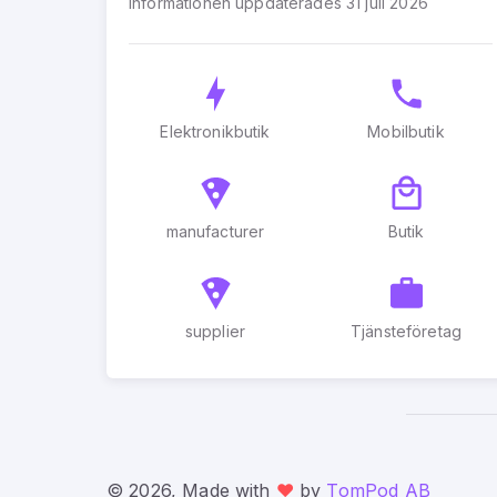
Informationen uppdaterades 31 juli 2026
Elektronikbutik
Mobilbutik
manufacturer
Butik
supplier
Tjänsteföretag
© 2026, Made with
❤️
by
TomPod AB