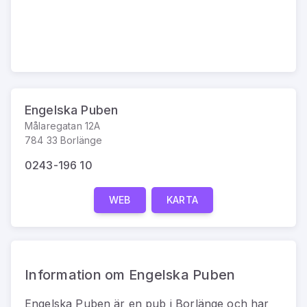
Engelska Puben
Målaregatan 12A
784 33 Borlänge
0243-196 10
WEB
KARTA
Information om Engelska Puben
Engelska Puben
är
en
pub
i
Borlänge
och har