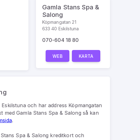
Gamla Stans Spa &
Salong
Köpmangatan 21
633 40 Eskilstuna
070-604 18 80
WEB
KARTA
ng
i
Eskilstuna
och har address
Köpmangatan
kt med
Gamla Stans Spa & Salong
så kan
msida
.
Stans Spa & Salong kreditkort och