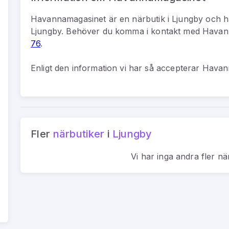
Havannamagasinet
är
en
närbutik
i
Ljungby
och h
Ljungby
.
Behöver du komma i kontakt med
Havan
76
.
Enligt den information vi har så
accepterar Havann
Fler
närbutiker
i
Ljungby
Vi har inga andra fler
nä