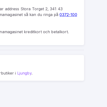
ar address
Stora Torget 2, 341 43
namagasinet
så kan du
ringa på
0372-100
amagasinet kreditkort och betalkort.
rbutiker
i
Ljungby
.