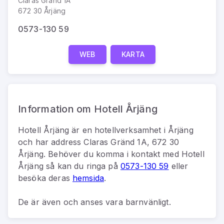
Claras Gränd 1A
672 30 Årjäng
0573-130 59
WEB
KARTA
Information om Hotell Årjäng
Hotell Årjäng
är
en
hotellverksamhet
i
Årjäng
och har address
Claras Gränd 1A, 672 30
Årjäng
.
Behöver du komma i kontakt med
Hotell
Årjäng
så kan du
ringa på
0573-130 59
eller
besöka deras
hemsida
.
De är även och anses vara barnvänligt.