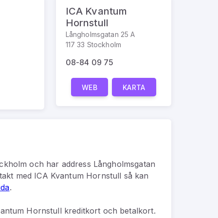
ICA Kvantum
Hornstull
Långholmsgatan 25 A
117 33 Stockholm
08-84 09 75
WEB
KARTA
ckholm
och har address
Långholmsgatan
takt med
ICA Kvantum Hornstull
så kan
ida
.
antum Hornstull kreditkort och betalkort.