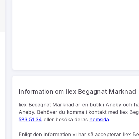
Information om Iiex Begagnat Marknad
Iiex Begagnat Marknad
är
en
butik
i
Aneby
och ha
Aneby
.
Behöver du komma i kontakt med
Iiex Be
583 51 34
eller besöka deras
hemsida
.
Enligt den information vi har så
accepterar Iiex B