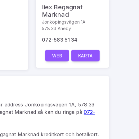
Iiex Begagnat
Marknad
Jönköpingsvägen 1A
578 33 Aneby
072-583 51 34
WEB
KARTA
r address
Jönköpingsvägen 1A, 578 33
gagnat Marknad
så kan du
ringa på
072-
egagnat Marknad kreditkort och betalkort.