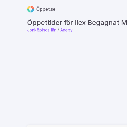
Öppet.se
Öppettider för Iiex Begagnat 
Jönköpings län
/
Aneby