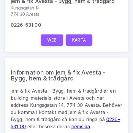
jem & fix Avesta - Bygg, hem & trädgård
Kungsgatan 14
774 30 Avesta
0226-531 00
WEB
KARTA
Information om jem & fix Avesta -
Bygg, hem & trädgård
jem & fix Avesta - Bygg, hem & trädgård
är
en
building_materials_store
i
Avesta
och har
address
Kungsgatan 14, 774 30 Avesta
.
Behöver
du komma i kontakt med
jem & fix Avesta -
Bygg, hem & trädgård
så kan du
ringa på
0226-
531 00
eller besöka deras
hemsida
.