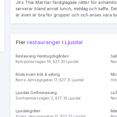
Jit:s Thai Mat har färdiglagade rätter för avhämt
serverar bland annat lunch, middag och kaffe. Det
är även är bra för grupper och och anses vara ba
Fler
restauranger
i
Ljusdal
Restaurang Hembygdsgården
Sal
Kyrksjönäsvägen 16, 827 30 Ljusdal
Nor
Röda kvarn kök & salong
Mic
Norra Järnvägsgatan 17, 827 31 Ljusdal
Hot
Ljusdals Golfrestaurang
La 
Svinhammarsvägen 2, 827 35 Ljusdal
Nor
Ljusdalsgrillen
Mat
Södra Järnvägsgatan 13, 827 32 Ljusdal
Nor