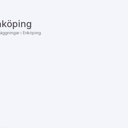
nköping
läggningar
i
Enköping
.