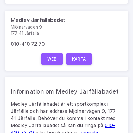
Medley Järfällabadet
Mjölnarvägen 9
177 41 Järfälla
010-410 72 70
WEB
KARTA
Information om Medley Järfällabadet
Medley Järfällabadet
är
ett
sportkomplex
i
Järfälla
och har address
Mjölnarvägen 9, 177
41 Järfälla
.
Behöver du komma i kontakt med
Medley Järfällabadet
så kan du
ringa på
010-
410 72 70
eller besöka deras
hemsida
.