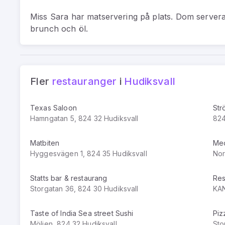
Miss Sara har matservering på plats. Dom serverar
brunch och öl.
Fler
restauranger
i
Hudiksvall
Texas Saloon
Str
Hamngatan 5, 824 32 Hudiksvall
824
Matbiten
Med
Hyggesvägen 1, 824 35 Hudiksvall
Nor
Statts bar & restaurang
Res
Storgatan 36, 824 30 Hudiksvall
KAN
Taste of India Sea street Sushi
Piz
Möljen, 824 32 Hudiksvall
Sto