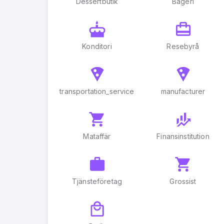
Dessertbutik
Bageri
Konditori
Resebyrå
transportation_service
manufacturer
Mataffär
Finansinstitution
Tjänsteföretag
Grossist