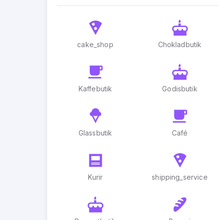
cake_shop
Chokladbutik
Kaffebutik
Godisbutik
Glassbutik
Café
Kurir
shipping_service