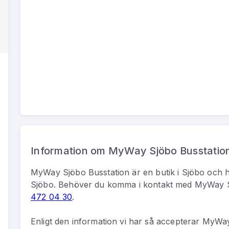
Information om MyWay Sjöbo Busstatio
MyWay Sjöbo Busstation
är
en
butik
i
Sjöbo
och h
Sjöbo
.
Behöver du komma i kontakt med
MyWay S
472 04 30
.
Enligt den information vi har så
accepterar MyWay 