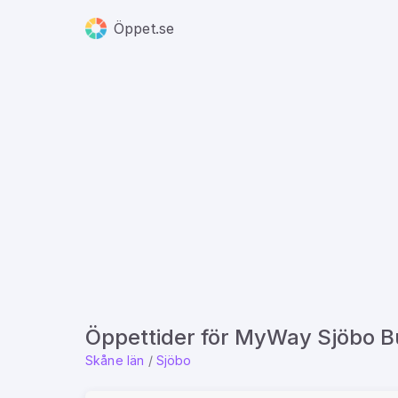
Öppet.se
Öppettider för MyWay Sjöbo B
Skåne län
/
Sjöbo