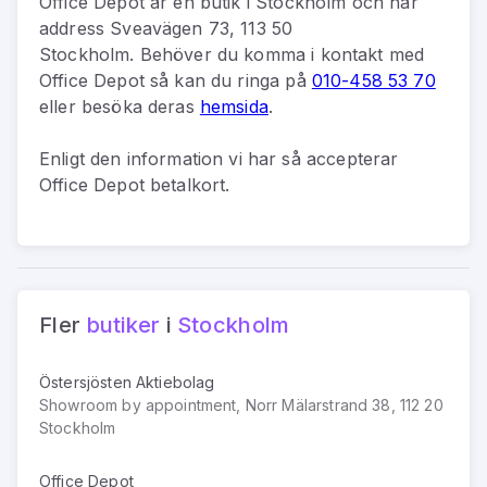
Office Depot
är
en
butik
i
Stockholm
och har
address
Sveavägen 73, 113 50
Stockholm
.
Behöver du komma i kontakt med
Office Depot
så kan du
ringa på
010-458 53 70
eller besöka deras
hemsida
.
Enligt den information vi har så
accepterar
Office Depot betalkort.
Fler
butiker
i
Stockholm
Östersjösten Aktiebolag
Showroom by appointment, Norr Mälarstrand 38, 112 20
Stockholm
Office Depot