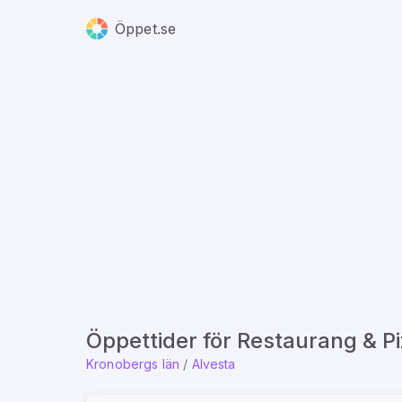
Öppet.se
Öppettider för Restaurang & P
Kronobergs län
/
Alvesta