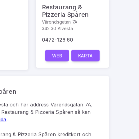
Restaurang &
Pizzeria Spåren
Värendsgatan 7A
342 30 Alvesta
0472-126 60
WEB
KARTA
Spåren
esta
och har address
Värendsgatan 7A,
d
Restaurang & Pizzeria Spåren
så kan
ida
.
rang & Pizzeria Spåren kreditkort och