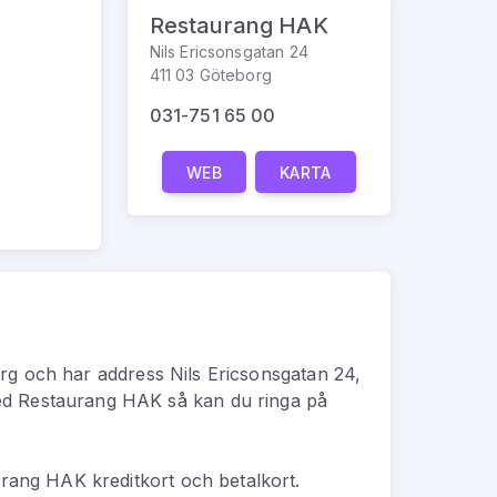
Restaurang HAK
Nils Ericsonsgatan 24
411 03 Göteborg
031-751 65 00
WEB
KARTA
rg
och har address
Nils Ericsonsgatan 24,
ed
Restaurang HAK
så kan du
ringa på
rang HAK kreditkort och betalkort.