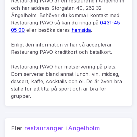
Restaurang PAVO
är
en
restaurang
i
Ängelholm
och har address
Storgatan 40, 262 32
Ängelholm
.
Behöver du komma i kontakt med
Restaurang PAVO
så kan du
ringa på
0431-45
05 90
eller besöka deras
hemsida
.
Enligt den information vi har så
accepterar
Restaurang PAVO kreditkort och betalkort.
Restaurang PAVO har matservering på plats.
Dom serverar bland annat lunch, vin, middag,
dessert, kaffe, cocktails och öl. De är även bra
ställe för att titta på sport och är bra för
grupper.
Fler
restauranger
i
Ängelholm