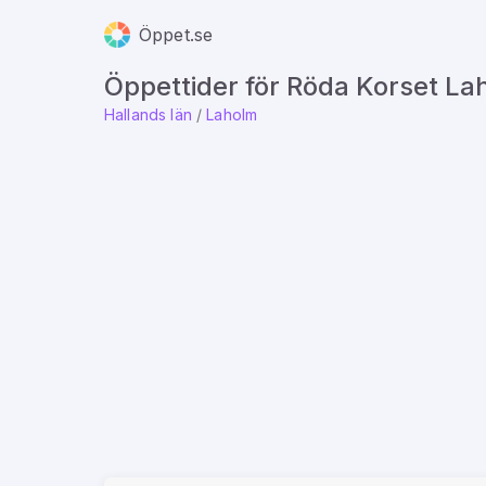
Öppet.se
Öppettider för Röda Korset L
Hallands län
/
Laholm