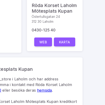
Röda Korset Laholm
Mötesplats Kupan
Östertullsgatan 24
312 30 Laholm
0430-125 40
WEB
KARTA
tesplats Kupan
t_store
i
Laholm
och har address
mma i kontakt med
Röda Korset Laholm
0
eller besöka deras
hemsida
.
orset Laholm Mötesplats Kupan kreditkort