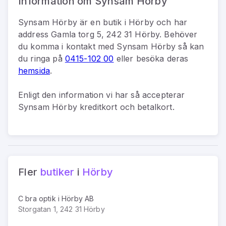
Information om Synsam Hörby
Synsam Hörby
är
en
butik
i
Hörby
och har
address
Gamla torg 5, 242 31 Hörby
.
Behöver
du komma i kontakt med
Synsam Hörby
så kan
du
ringa på
0415-102 00
eller besöka deras
hemsida
.
Enligt den information vi har så
accepterar
Synsam Hörby kreditkort och betalkort.
Fler
butiker
i
Hörby
C bra optik i Hörby AB
Storgatan 1, 242 31 Hörby