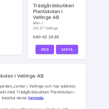
Trädgårdsbutiken
Plantskolan i
Vellinge AB
Allén 1
235 37 Vellinge
040-42 24 85
WEB
KARTA
kolan i Vellinge AB
garden_center
i
Vellinge
och har address
takt med
Trädgårdsbutiken Plantskolan i
r besöka deras
hemsida
.