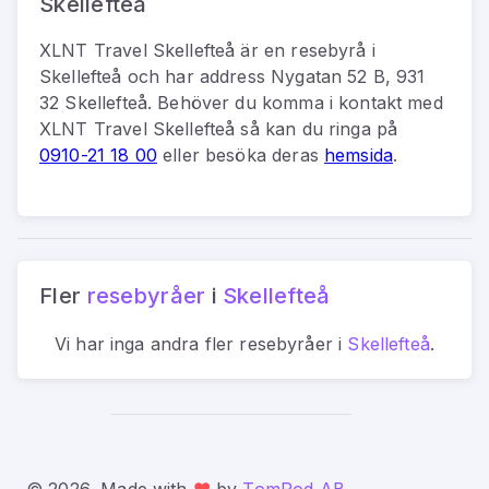
Skellefteå
XLNT Travel Skellefteå
är
en
resebyrå
i
Skellefteå
och har address
Nygatan 52 B, 931
32 Skellefteå
.
Behöver du komma i kontakt med
XLNT Travel Skellefteå
så kan du
ringa på
0910-21 18 00
eller besöka deras
hemsida
.
Fler
resebyråer
i
Skellefteå
Vi har inga andra fler
resebyråer
i
Skellefteå
.
© 2026, Made with
❤️
by
TomPod AB