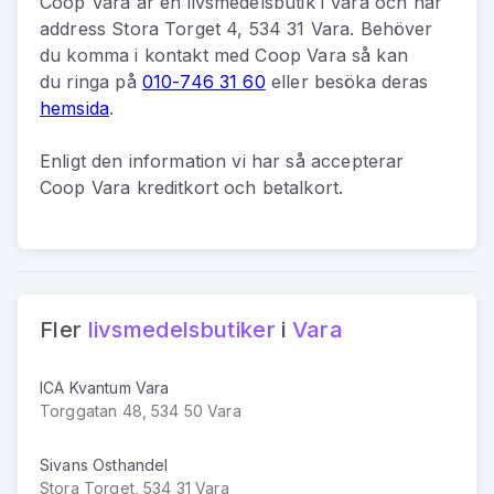
Coop Vara
är
en
livsmedelsbutik
i
Vara
och har
address
Stora Torget 4, 534 31 Vara
.
Behöver
du komma i kontakt med
Coop Vara
så kan
du
ringa på
010-746 31 60
eller besöka deras
hemsida
.
Enligt den information vi har så
accepterar
Coop Vara kreditkort och betalkort.
Fler
livsmedelsbutiker
i
Vara
ICA Kvantum Vara
Torggatan 48, 534 50 Vara
Sivans Osthandel
Stora Torget, 534 31 Vara