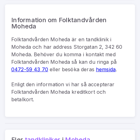
Information om Folktandvården
Moheda
Folktandvården Moheda
är
en
tandklinik
i
Moheda
och har address
Storgatan 2, 342 60
Moheda
.
Behöver du komma i kontakt med
Folktandvården Moheda
så kan du
ringa på
0472-59 43 70
eller besöka deras
hemsida
.
Enligt den information vi har så
accepterar
Folktandvården Moheda kreditkort och
betalkort.
Fler
tandkliniker
i
Moheda